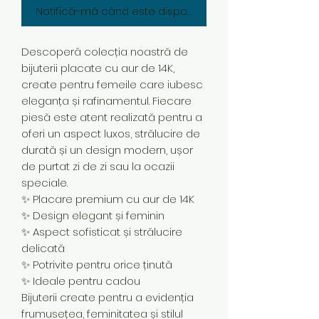
Notifică-mă când este disponibil
Descoperă colecția noastră de
bijuterii placate cu aur de 14K,
create pentru femeile care iubesc
eleganța și rafinamentul. Fiecare
piesă este atent realizată pentru a
oferi un aspect luxos, strălucire de
durată și un design modern, ușor
de purtat zi de zi sau la ocazii
speciale.
✨ Placare premium cu aur de 14K
✨ Design elegant și feminin
✨ Aspect sofisticat și strălucire
delicată
✨ Potrivite pentru orice ținută
✨ Ideale pentru cadou
Bijuterii create pentru a evidenția
frumusețea, feminitatea și stilul