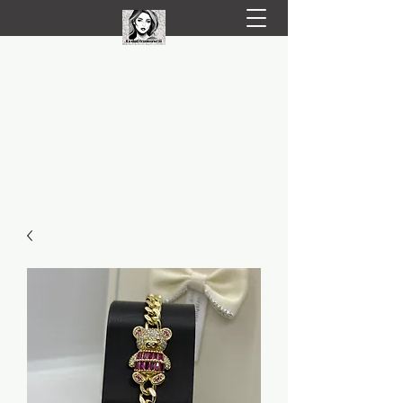
LIVRARE RAPIDA LA TINE ACASĂ