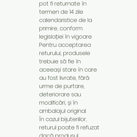
pot fi returnate în
termen de 14 zile
calendaristice de la
primire, conform
legislației în vigoare.
Pentru acceptarea
returului, produsele
trebuie să fie în
aceeași stare în care
au fost livrate, fără
urme de purtare,
deteriorare sau
modificări, și în
ambalajul original.
În cazul bijuteriilor,
returul poate fi refuzat
dacă produsul