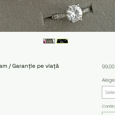
eam / Garanție pe viață
99,0
Aleg
Sel
Cantit