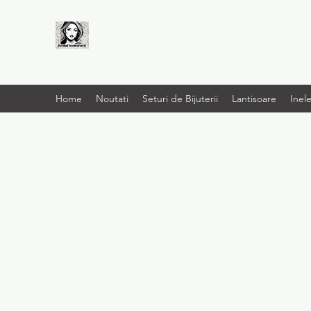
LIVRARE RAPIDA LA
TINE ACASĂ
Home
Noutati
Seturi de Bijuterii
Lantisoare
Inel