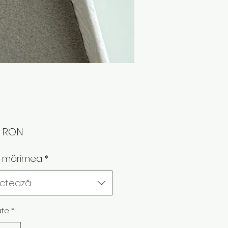
Preț
0 RON
e mărimea
*
ectează
ate
*