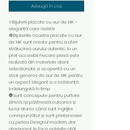
Adaugă în coș
✨Bijuterii placate cu aur de 14K –
eleganță care rezistă
💢Bijuteriile noastre placate cu aur
de 14K sunt create pentru a oferi
strălucirea aurului autentic, la un
preț accesibil. Fiecare piesă este
realizată din materiale atent
selecționate și acoperită cu un
strat generos de aur de 14K, pentru
un aspect elegant și o rezistență
îndelungată în timp.
🛑Sunt concepute pentru purtare
zilnică, își păstrează culoarea și
luciul atunci când sunt îngrijite
corespunzător și sunt prietenoase
cu pielea. Designul modern, dar
atemporal, le face potrivite atât