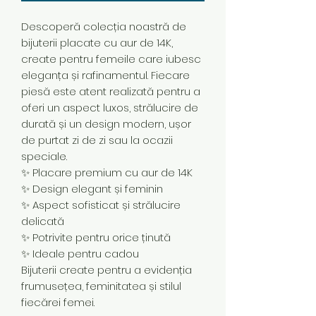
Descoperă colecția noastră de
bijuterii placate cu aur de 14K,
create pentru femeile care iubesc
eleganța și rafinamentul. Fiecare
piesă este atent realizată pentru a
oferi un aspect luxos, strălucire de
durată și un design modern, ușor
de purtat zi de zi sau la ocazii
speciale.
✨ Placare premium cu aur de 14K
✨ Design elegant și feminin
✨ Aspect sofisticat și strălucire
delicată
✨ Potrivite pentru orice ținută
✨ Ideale pentru cadou
Bijuterii create pentru a evidenția
frumusețea, feminitatea și stilul
fiecărei femei.