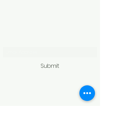
Subscribe Form
Submit
Politică de retur
Produsele achiziționate online pot fi
returnate în termen de 14 zile
calendaristice de la primire,
conform legislației în vigoare.
Pentru acceptarea returului,