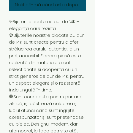
Notifică-mă când este disponibil
✨Bijuterii placate cu aur de 14K –
eleganță care rezistă
💢Bijuteriile noastre placate cu aur
de 14K sunt create pentru a oferi
strălucirea aurului autentic, la un
preț accesibil. Fiecare piesă este
realizată din materiale atent
selecționate și acoperită cu un
strat generos de aur de 14K, pentru
un aspect elegant și o rezistență
îndelungată în timp.
🛑Sunt concepute pentru purtare
zilnică, își păstrează culoarea și
luciul atunci când sunt îngrijite
corespunzător și sunt prietenoase
cu pielea. Designul modern, dar
atemporal, le face potrivite atât