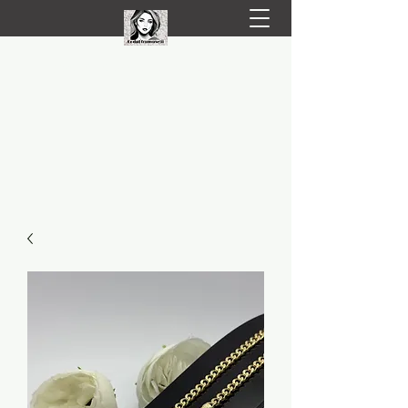
LIVRARE RAPIDA LA TINE ACASĂ