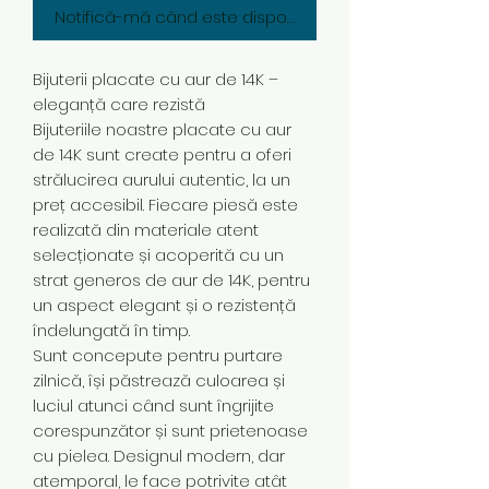
Notifică-mă când este disponibil
Bijuterii placate cu aur de 14K –
eleganță care rezistă
Bijuteriile noastre placate cu aur
de 14K sunt create pentru a oferi
strălucirea aurului autentic, la un
preț accesibil. Fiecare piesă este
realizată din materiale atent
selecționate și acoperită cu un
strat generos de aur de 14K, pentru
un aspect elegant și o rezistență
îndelungată în timp.
Sunt concepute pentru purtare
zilnică, își păstrează culoarea și
luciul atunci când sunt îngrijite
corespunzător și sunt prietenoase
cu pielea. Designul modern, dar
atemporal, le face potrivite atât