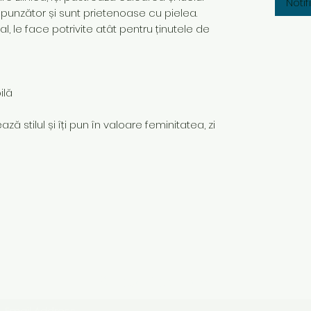
Noti
spunzător și sunt prietenoase cu pielea.
 le face potrivite atât pentru ținutele de
ilă
ză stilul și îți pun în valoare feminitatea, zi
Subscribe Form