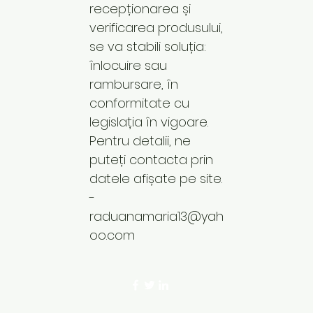
recepționarea și
verificarea produsului,
se va stabili soluția:
înlocuire sau
rambursare, în
conformitate cu
legislația în vigoare.
Pentru detalii, ne
puteți contacta prin
datele afișate pe site.
-
raduanamaria13@yah
oo.com