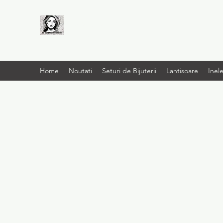
LIVRARE RAPIDA LA
TINE ACASĂ
Home
Noutati
Seturi de Bijuterii
Lantisoare
Inel