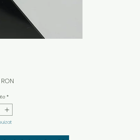
Preț
0 RON
ate
*
puizat