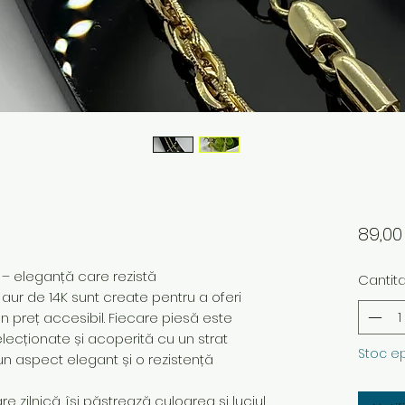
89,0
K – eleganță care rezistă
Cantit
 aur de 14K sunt create pentru a oferi
 un preț accesibil. Fiecare piesă este
elecționate și acoperită cu un strat
Stoc e
un aspect elegant și o rezistență
 zilnică, își păstrează culoarea și luciul