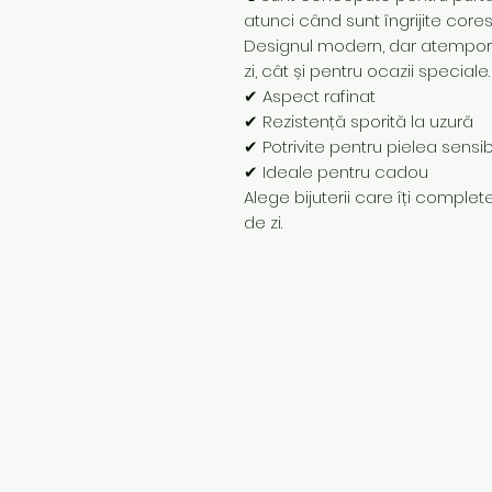
atunci când sunt îngrijite core
Designul modern, dar atemporal,
zi, cât și pentru ocazii speciale.
✔ Aspect rafinat
✔ Rezistență sporită la uzură
✔ Potrivite pentru pielea sensib
✔ Ideale pentru cadou
Alege bijuterii care îți completea
de zi.