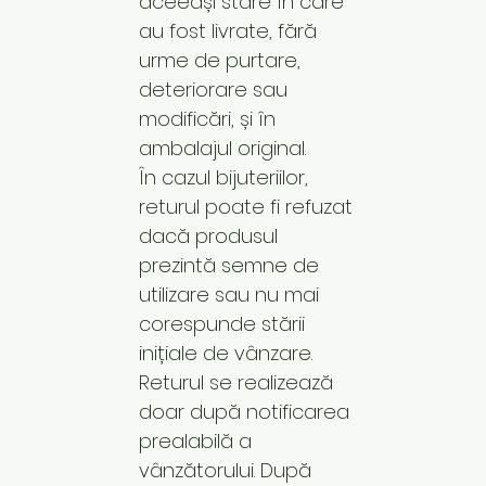
aceeași stare în care
au fost livrate, fără
urme de purtare,
deteriorare sau
modificări, și în
ambalajul original.
În cazul bijuteriilor,
returul poate fi refuzat
dacă produsul
prezintă semne de
utilizare sau nu mai
corespunde stării
inițiale de vânzare.
Returul se realizează
doar după notificarea
prealabilă a
vânzătorului. După