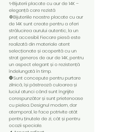
✨Bijuterii placate cu aur de 14K –
eleganță care rezistă
💢Bijuteriile noastre placate cu aur
de 14K sunt create pentru a oferi
strălucirea aurului autentic, la un
preț accesibil. Fiecare piesă este
realizată din materiale atent
selecționate și acoperită cu un
strat generos de aur de 14K, pentru
un aspect elegant și o rezistență
îndelungată în timp.
🛑Sunt concepute pentru purtare
zilnică, își păstrează culoarea și
luciul atunci când sunt îngrijite
corespunzător și sunt prietenoase
cu pielea. Designul modern, dar
atemporal, le face potrivite atât
pentru ținutele de zi, cât și pentru
ocazii speciale.