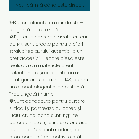
Notifică-mă când este disponibil
✨Bijuterii placate cu aur de 14K –
eleganță care rezistă
💢Bijuteriile noastre placate cu aur
de 14K sunt create pentru a oferi
strălucirea aurului autentic, la un
preț accesibil. Fiecare piesă este
realizată din materiale atent
selecționate și acoperită cu un
strat generos de aur de 14K, pentru
un aspect elegant și o rezistență
îndelungată în timp.
🛑Sunt concepute pentru purtare
zilnică, își păstrează culoarea și
luciul atunci când sunt îngrijite
corespunzător și sunt prietenoase
cu pielea. Designul modern, dar
atemporal, le face potrivite atât