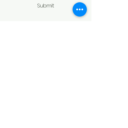
Submit
Politică de retur
Produsele achiziționate online pot fi
returnate în termen de 14 zile
calendaristice de la primire,
conform legislației în vigoare.
Pentru acceptarea returului,
produsele trebuie să fie în aceeași
stare în care au fost livrate, fără
urme de purtare, deteriorare sau
modificări, și în ambalajul original.
În cazul bijuteriilor, returul poate fi
refuzat dacă produsul prezintă
semne de utilizare sau nu mai