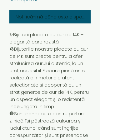
Notifică-mă când este disponibil
✨Bijuterii placate cu aur de 14K –
eleganță care rezistă
💢Bijuteriile noastre placate cu aur
de 14K sunt create pentru a oferi
strălucirea aurului autentic, la un
preț accesibil. Fiecare piesă este
realizată din materiale atent
selecționate și acoperită cu un
strat generos de aur de 14K, pentru
un aspect elegant și o rezistență
îndelungată în timp.
🛑Sunt concepute pentru purtare
zilnică, își păstrează culoarea și
luciul atunci când sunt îngrijite
corespunzător și sunt prietenoase