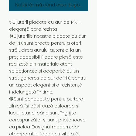
Notifică-mă când este disponibil
✨Bijuterii placate cu aur de 14K –
eleganță care rezistă
💢Bijuteriile noastre placate cu aur
de 14K sunt create pentru a oferi
strălucirea aurului autentic, la un
preț accesibil. Fiecare piesă este
realizată din materiale atent
selecționate și acoperită cu un
strat generos de aur de 14K, pentru
un aspect elegant și o rezistență
îndelungată în timp.
🛑Sunt concepute pentru purtare
zilnică, își păstrează culoarea și
luciul atunci când sunt îngrijite
corespunzător și sunt prietenoase
cu pielea. Designul modern, dar
atemporal, le face potrivite atât