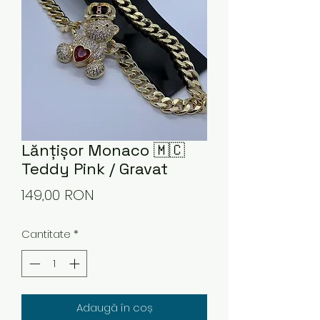
Lănțișor Monaco 🇲🇨
Teddy Pink / Gravat
Preț
149,00 RON
Cantitate
*
Adaugă în coș