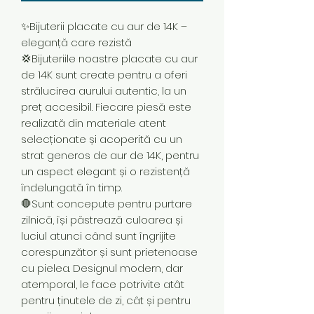
✨Bijuterii placate cu aur de 14K –
eleganță care rezistă
💢Bijuteriile noastre placate cu aur
de 14K sunt create pentru a oferi
strălucirea aurului autentic, la un
preț accesibil. Fiecare piesă este
realizată din materiale atent
selecționate și acoperită cu un
strat generos de aur de 14K, pentru
un aspect elegant și o rezistență
îndelungată în timp.
🛑Sunt concepute pentru purtare
zilnică, își păstrează culoarea și
luciul atunci când sunt îngrijite
corespunzător și sunt prietenoase
cu pielea. Designul modern, dar
atemporal, le face potrivite atât
pentru ținutele de zi, cât și pentru