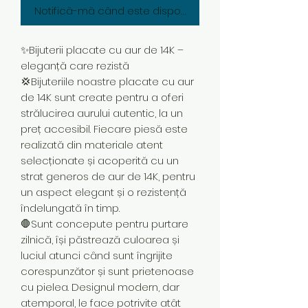
Notifică-mă când este disponibil
✨Bijuterii placate cu aur de 14K –
eleganță care rezistă
💢Bijuteriile noastre placate cu aur
de 14K sunt create pentru a oferi
strălucirea aurului autentic, la un
preț accesibil. Fiecare piesă este
realizată din materiale atent
selecționate și acoperită cu un
strat generos de aur de 14K, pentru
un aspect elegant și o rezistență
îndelungată în timp.
🛑Sunt concepute pentru purtare
zilnică, își păstrează culoarea și
luciul atunci când sunt îngrijite
corespunzător și sunt prietenoase
cu pielea. Designul modern, dar
atemporal, le face potrivite atât