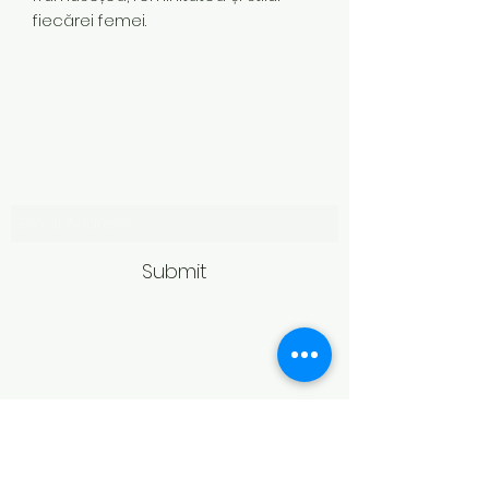
fiecărei femei.
Subscribe Form
Submit
Politică de retur
Produsele achiziționate online pot fi
returnate în termen de 14 zile
calendaristice de la primire,