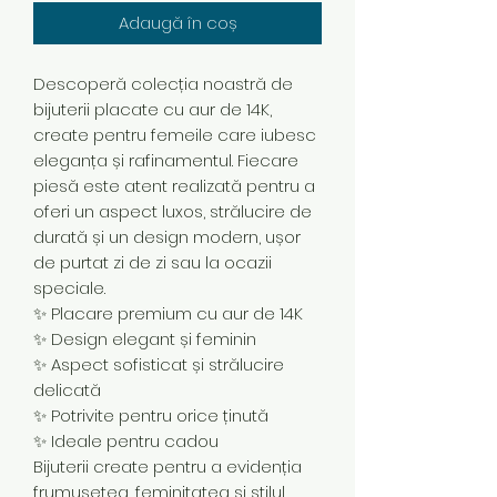
Adaugă în coș
Descoperă colecția noastră de
bijuterii placate cu aur de 14K,
create pentru femeile care iubesc
eleganța și rafinamentul. Fiecare
piesă este atent realizată pentru a
oferi un aspect luxos, strălucire de
durată și un design modern, ușor
de purtat zi de zi sau la ocazii
speciale.
✨ Placare premium cu aur de 14K
✨ Design elegant și feminin
✨ Aspect sofisticat și strălucire
delicată
✨ Potrivite pentru orice ținută
✨ Ideale pentru cadou
Bijuterii create pentru a evidenția
frumusețea, feminitatea și stilul