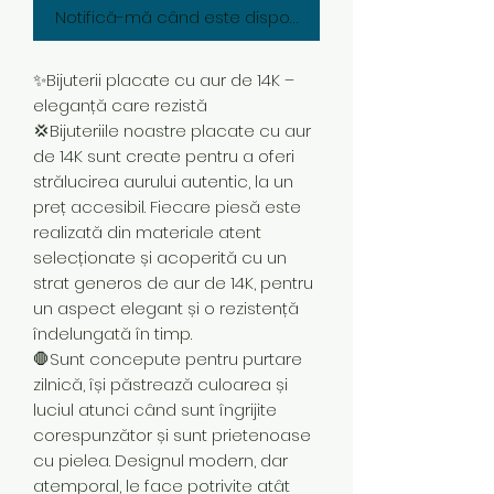
Notifică-mă când este disponibil
✨Bijuterii placate cu aur de 14K –
eleganță care rezistă
💢Bijuteriile noastre placate cu aur
de 14K sunt create pentru a oferi
strălucirea aurului autentic, la un
preț accesibil. Fiecare piesă este
realizată din materiale atent
selecționate și acoperită cu un
strat generos de aur de 14K, pentru
un aspect elegant și o rezistență
îndelungată în timp.
🛑Sunt concepute pentru purtare
zilnică, își păstrează culoarea și
luciul atunci când sunt îngrijite
corespunzător și sunt prietenoase
cu pielea. Designul modern, dar
atemporal, le face potrivite atât