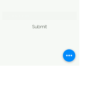
Subscribe Form
Submit
Politică de retur
Produsele achiziționate online pot fi
returnate în termen de 14 zile
calendaristice de la primire,
conform legislației în vigoare.
Pentru acceptarea returului,
produsele trebuie să fie în aceeași
stare în care au fost livrate, fără
urme de purtare, deteriorare sau
modificări, și în ambalajul original.