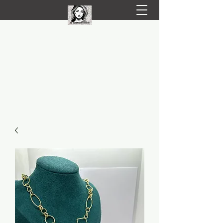
LIVRARE RAPIDA LA TINE ACASĂ