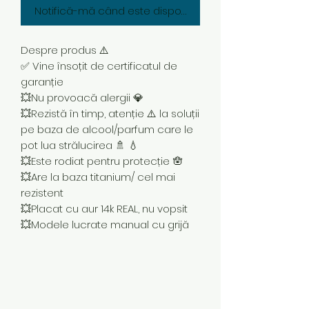
Notifică-mă când este disponibil
Despre produs ⚠️
✅ Vine însoțit de certificatul de
garanție
💥Nu provoacă alergii 💎
💥Rezistă în timp, atenție ⚠️ la soluții
pe baza de alcool/parfum care le
pot lua strălucirea 🚿 💧
💥Este rodiat pentru protecție 🪬
💥Are la baza titanium/ cel mai
rezistent
💥Placat cu aur 14k REAL, nu vopsit
💥Modele lucrate manual cu grijă