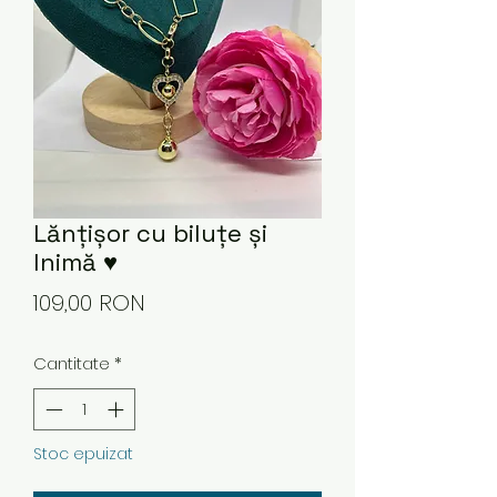
Lănțișor cu biluțe și
Inimă ♥️
Preț
109,00 RON
Cantitate
*
Stoc epuizat