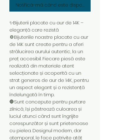
Notifică-mă când este disponibil
✨Bijuterii placate cu aur de 14K –
eleganță care rezistă
💢Bijuteriile noastre placate cu aur
de 14K sunt create pentru a oferi
strălucirea aurului autentic, la un
preț accesibil. Fiecare piesă este
realizată din materiale atent
selecționate și acoperită cu un
strat generos de aur de 14K, pentru
un aspect elegant și o rezistență
îndelungată în timp.
🛑Sunt concepute pentru purtare
zilnică, își păstrează culoarea și
luciul atunci când sunt îngrijite
corespunzător și sunt prietenoase
cu pielea. Designul modern, dar
atemporal, le face potrivite atât