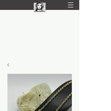
LIVRARE RAPIDA LA TINE ACASĂ