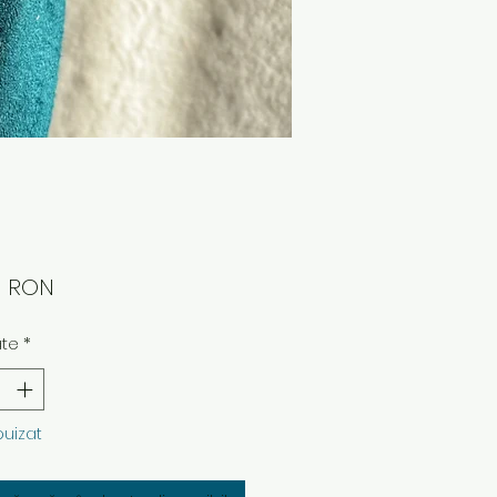
Preț
0 RON
ate
*
puizat