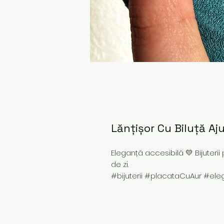
Lănțișor Cu Biluță Aj
Eleganță accesibilă 💛 Bijuterii 
de zi.
#bijuterii #placataCuAur #ele