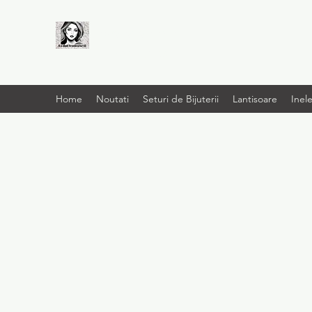
LIVRARE RAPIDA LA
TINE ACASĂ
Home
Noutati
Seturi de Bijuterii
Lantisoare
Inel