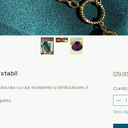
ustabil
129,0
placate cu aur, rezistente și strălucitoare zi
Cantit
ganta
Stoc e