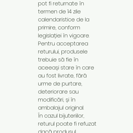
pot fi returnate în
termen de 14 zile
calendaristice de la
primire, conform
legislației în vigoare.
Pentru acceptarea
returului, produsele
trebuie să fie în
aceeași stare în care
au fost livrate, fără
urme de purtare,
deteriorare sau
modificări, și în
ambalajul original.
În cazul bijuteriilor,
returul poate fi refuzat
dacă produsul