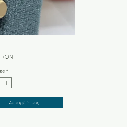
Preț
0 RON
ate
*
Adaugă în coș