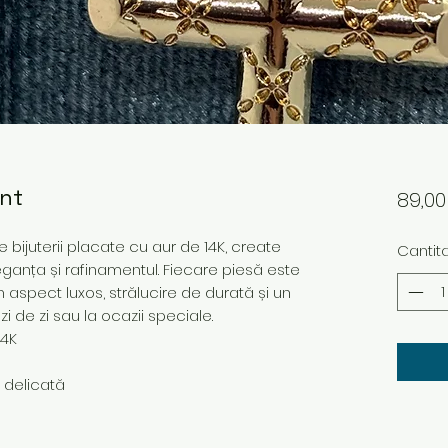
ant
89,0
bijuterii placate cu aur de 14K, create
Cantit
ganța și rafinamentul. Fiecare piesă este
n aspect luxos, strălucire de durată și un
i de zi sau la ocazii speciale.
14K
e delicată