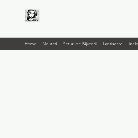
LIVRARE RAPIDA LA
TINE ACASĂ
Home
Noutati
Seturi de Bijuterii
Lantisoare
Inel