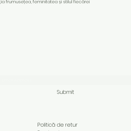
ia frumusețea, feminitatea și stilul fiecărei
Subscribe Form
Submit
Politică de retur