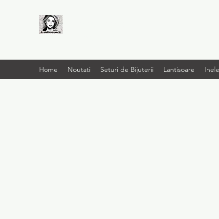
LIVRARE RAPIDA LA
TINE ACASĂ
Home
Noutati
Seturi de Bijuterii
Lantisoare
Inel