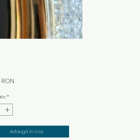
Preț
0 RON
ate
*
Adaugă în coș