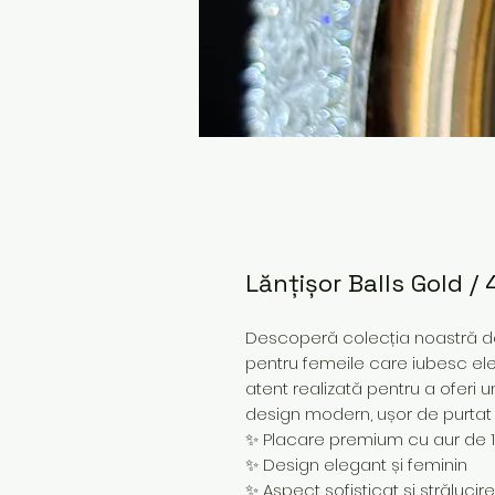
Lănțișor Balls Gold /
Descoperă colecția noastră de 
pentru femeile care iubesc ele
atent realizată pentru a oferi u
design modern, ușor de purtat z
✨ Placare premium cu aur de 
✨ Design elegant și feminin
✨ Aspect sofisticat și strălucir