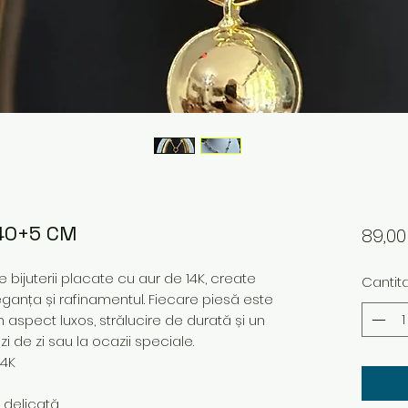
 40+5 CM
89,0
bijuterii placate cu aur de 14K, create
Cantit
ganța și rafinamentul. Fiecare piesă este
n aspect luxos, strălucire de durată și un
i de zi sau la ocazii speciale.
14K
e delicată