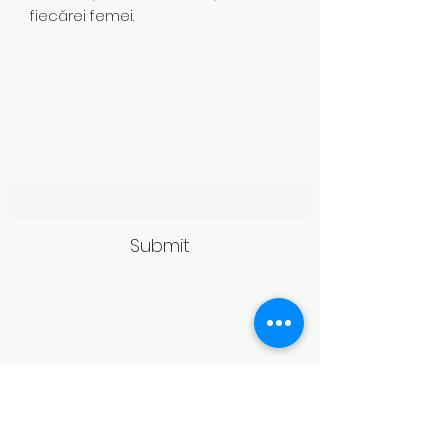
fiecărei femei.
Subscribe Form
Submit
Politică de retur
Produsele achiziționate online pot fi
returnate în termen de 14 zile
calendaristice de la primire,