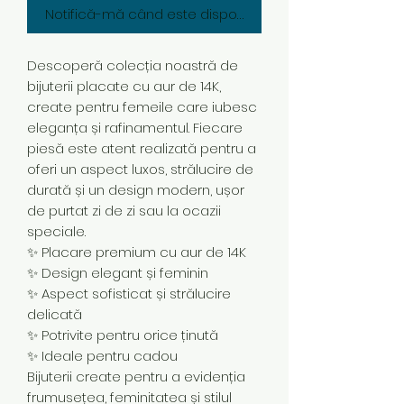
Notifică-mă când este disponibil
Descoperă colecția noastră de
bijuterii placate cu aur de 14K,
create pentru femeile care iubesc
eleganța și rafinamentul. Fiecare
piesă este atent realizată pentru a
oferi un aspect luxos, strălucire de
durată și un design modern, ușor
de purtat zi de zi sau la ocazii
speciale.
✨ Placare premium cu aur de 14K
✨ Design elegant și feminin
✨ Aspect sofisticat și strălucire
delicată
✨ Potrivite pentru orice ținută
✨ Ideale pentru cadou
Bijuterii create pentru a evidenția
frumusețea, feminitatea și stilul