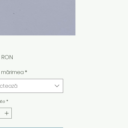
Preț
0 RON
e mărimea
*
ectează
ate
*