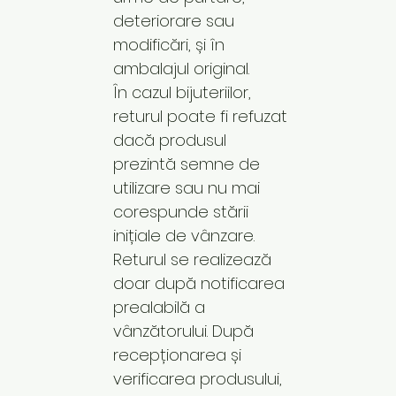
deteriorare sau
modificări, și în
ambalajul original.
În cazul bijuteriilor,
returul poate fi refuzat
dacă produsul
prezintă semne de
utilizare sau nu mai
corespunde stării
inițiale de vânzare.
Returul se realizează
doar după notificarea
prealabilă a
vânzătorului. După
recepționarea și
verificarea produsului,