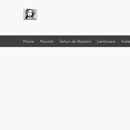
LIVRARE RAPIDA LA
TINE ACASĂ
Home
Noutati
Seturi de Bijuterii
Lantisoare
Inel