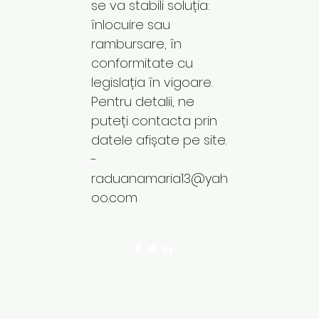
se va stabili soluția:
înlocuire sau
rambursare, în
conformitate cu
legislația în vigoare.
Pentru detalii, ne
puteți contacta prin
datele afișate pe site.
-
raduanamaria13@yah
oo.com
©2023 by Codul Frumusetii. Proudly crea