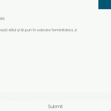
ilă
ză stilul și îți pun în valoare feminitatea, zi
Subscribe Form
Submit