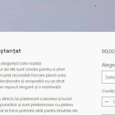
 ștanțat
89,0
– eleganță care rezistă
Aleg
ur de 14K sunt create pentru a oferi
 un preț accesibil. Fiecare piesă este
Sel
elecționate și acoperită cu un strat
un aspect elegant și o rezistență
Cantit
ilnică, își păstrează culoarea și luciul
spunzător și sunt prietenoase cu pielea.
 le face potrivite atât pentru ținutele de