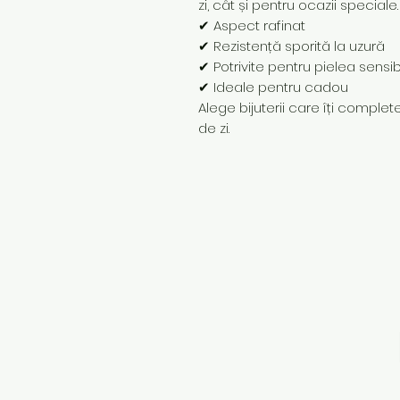
zi, cât și pentru ocazii speciale.
✔ Aspect rafinat
✔ Rezistență sporită la uzură
✔ Potrivite pentru pielea sensib
✔ Ideale pentru cadou
Alege bijuterii care îți completea
de zi.