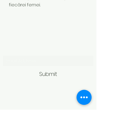
fiecărei femei.
Subscribe Form
Submit
Politică de retur
Produsele achiziționate online pot fi
returnate în termen de 14 zile
calendaristice de la primire,