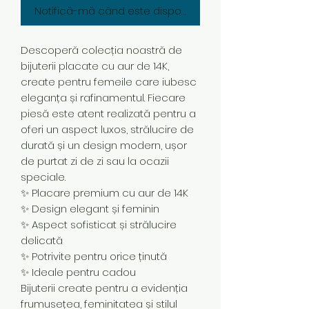
Notifică-mă când este disponibil
Descoperă colecția noastră de
bijuterii placate cu aur de 14K,
create pentru femeile care iubesc
eleganța și rafinamentul. Fiecare
piesă este atent realizată pentru a
oferi un aspect luxos, strălucire de
durată și un design modern, ușor
de purtat zi de zi sau la ocazii
speciale.
✨ Placare premium cu aur de 14K
✨ Design elegant și feminin
✨ Aspect sofisticat și strălucire
delicată
✨ Potrivite pentru orice ținută
✨ Ideale pentru cadou
Bijuterii create pentru a evidenția
frumusețea, feminitatea și stilul