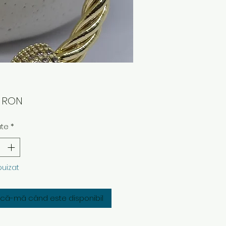
Preț
0 RON
ate
*
puizat
fică-mă când este disponibil