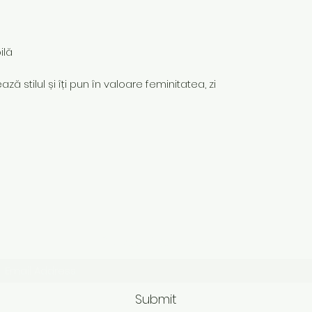
ilă
ză stilul și îți pun în valoare feminitatea, zi
Subscribe Form
Submit