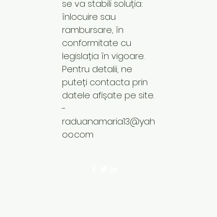
se va stabili soluția:
înlocuire sau
rambursare, în
conformitate cu
legislația în vigoare.
Pentru detalii, ne
puteți contacta prin
datele afișate pe site.
-
raduanamaria13@yah
oo.com
©2023 by Codul Frumusetii. Proudly crea