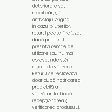
deteriorare sau
modificări, și în
ambalajul original.
În cazul bijuteriilor,
returul poate fi refuzat
dacă produsul
prezintă semne de
utilizare sau nu mai
corespunde stării
inițiale de vânzare.
Returul se realizează
doar după notificarea
prealabilă a
vânzătorului. După
recepționarea și
verificarea produsului,