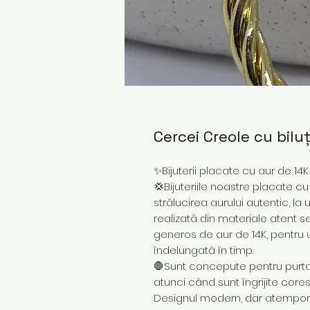
Cercei Creole cu bilu
✨Bijuterii placate cu aur de 14
💢Bijuteriile noastre placate cu
strălucirea aurului autentic, la
realizată din materiale atent s
generos de aur de 14K, pentru 
îndelungată în timp.
🛑Sunt concepute pentru purtare
atunci când sunt îngrijite core
Designul modern, dar atemporal,