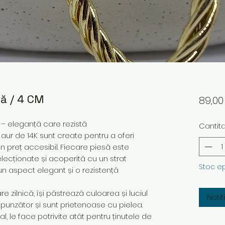
ță / 4 CM
89,0
K – eleganță care rezistă
Cantit
 aur de 14K sunt create pentru a oferi
 un preț accesibil. Fiecare piesă este
elecționate și acoperită cu un strat
Stoc e
un aspect elegant și o rezistență
 zilnică, își păstrează culoarea și luciul
Noti
spunzător și sunt prietenoase cu pielea.
 le face potrivite atât pentru ținutele de