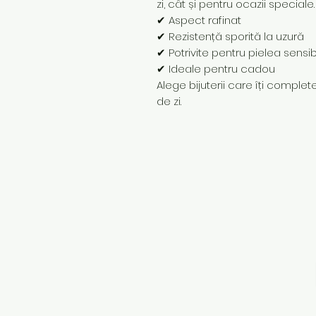
zi, cât și pentru ocazii speciale.
✔ Aspect rafinat
✔ Rezistență sporită la uzură
✔ Potrivite pentru pielea sensib
✔ Ideale pentru cadou
Alege bijuterii care îți completea
de zi.