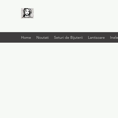
LIVRARE RAPIDA LA
TINE ACASĂ
Home
Noutati
Seturi de Bijuterii
Lantisoare
Inel