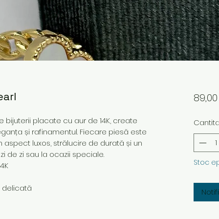
earl
89,0
bijuterii placate cu aur de 14K, create
Cantit
ganța și rafinamentul. Fiecare piesă este
n aspect luxos, strălucire de durată și un
i de zi sau la ocazii speciale.
Stoc e
14K
e delicată
Noti