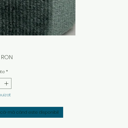
Preț
0 RON
ate
*
puizat
fică-mă când este disponibil