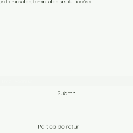
ia frumusețea, feminitatea și stilul fiecărei
Subscribe Form
Submit
Politică de retur