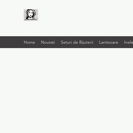
LIVRARE RAPIDA LA
TINE ACASĂ
Home
Noutati
Seturi de Bijuterii
Lantisoare
Inel