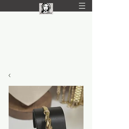
LIVRARE RAPIDA LA TINE ACASĂ