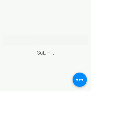
Subscribe Form
Submit
Politică de retur
Produsele achiziționate online pot fi
returnate în termen de 14 zile
calendaristice de la primire,
conform legislației în vigoare.
Pentru acceptarea returului,
produsele trebuie să fie în aceeași