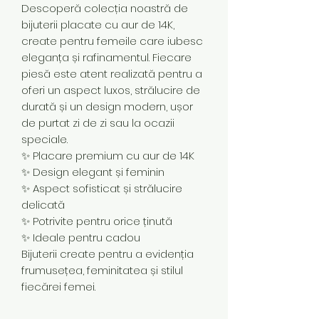
Descoperă colecția noastră de
bijuterii placate cu aur de 14K,
create pentru femeile care iubesc
eleganța și rafinamentul. Fiecare
piesă este atent realizată pentru a
oferi un aspect luxos, strălucire de
durată și un design modern, ușor
de purtat zi de zi sau la ocazii
speciale.
✨ Placare premium cu aur de 14K
✨ Design elegant și feminin
✨ Aspect sofisticat și strălucire
delicată
✨ Potrivite pentru orice ținută
✨ Ideale pentru cadou
Bijuterii create pentru a evidenția
frumusețea, feminitatea și stilul
fiecărei femei.