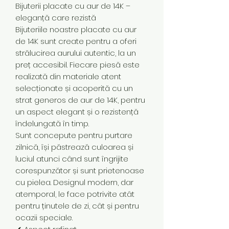
Bijuterii placate cu aur de 14K –
eleganță care rezistă
Bijuteriile noastre placate cu aur
de 14K sunt create pentru a oferi
strălucirea aurului autentic, la un
preț accesibil. Fiecare piesă este
realizată din materiale atent
selecționate și acoperită cu un
strat generos de aur de 14K, pentru
un aspect elegant și o rezistență
îndelungată în timp.
Sunt concepute pentru purtare
zilnică, își păstrează culoarea și
luciul atunci când sunt îngrijite
corespunzător și sunt prietenoase
cu pielea. Designul modern, dar
atemporal, le face potrivite atât
pentru ținutele de zi, cât și pentru
ocazii speciale.