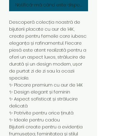
Notifică-mă când este disponibil
Descoperă colecția noastră de
bijuterii placate cu aur de 14K,
create pentru femeile care iubesc
eleganța și rafinamentul. Fiecare
piesă este atent realizată pentru a
oferi un aspect luxos, strălucire de
durată și un design modern, ușor
de purtat zi de zi sau la ocazii
speciale.
✨ Placare premium cu aur de 14K
✨ Design elegant și feminin
✨ Aspect sofisticat și strălucire
delicată
✨ Potrivite pentru orice ținută
✨ Ideale pentru cadou
Bijuterii create pentru a evidenția
frumusețea, feminitatea și stilul