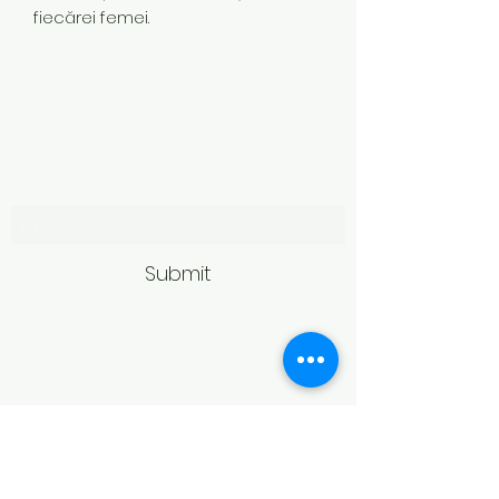
fiecărei femei.
Subscribe Form
Submit
Politică de retur
Produsele achiziționate online pot fi
returnate în termen de 14 zile
calendaristice de la primire,