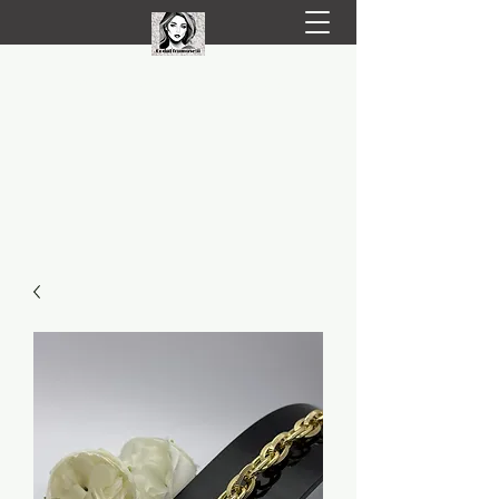
LIVRARE RAPIDA LA TINE ACASĂ