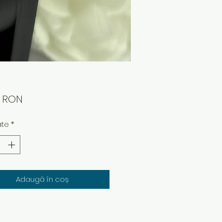
Preț
0 RON
ate
*
Adaugă în coș