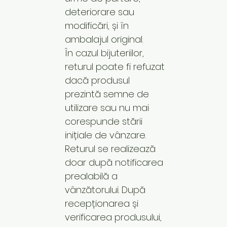
deteriorare sau
modificări, și în
ambalajul original.
În cazul bijuteriilor,
returul poate fi refuzat
dacă produsul
prezintă semne de
utilizare sau nu mai
corespunde stării
inițiale de vânzare.
Returul se realizează
doar după notificarea
prealabilă a
vânzătorului. După
recepționarea și
verificarea produsului,