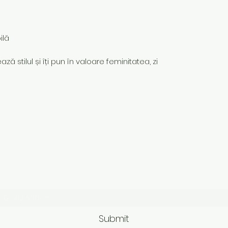
ilă
ză stilul și îți pun în valoare feminitatea, zi
Subscribe Form
Submit