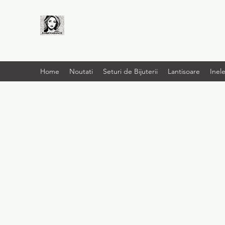
LIVRARE RAPIDA LA
TINE ACASĂ
Home
Noutati
Seturi de Bijuterii
Lantisoare
Inel