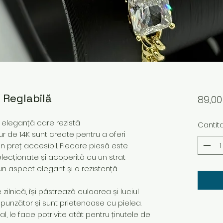
 Reglabilă
89,0
– eleganță care rezistă
Cantit
ur de 14K sunt create pentru a oferi
 un preț accesibil. Fiecare piesă este
elecționate și acoperită cu un strat
un aspect elegant și o rezistență
ilnică, își păstrează culoarea și luciul
spunzător și sunt prietenoase cu pielea.
 le face potrivite atât pentru ținutele de