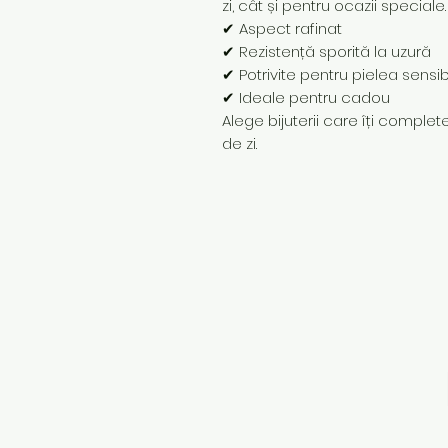
zi, cât și pentru ocazii speciale.
✔ Aspect rafinat
✔ Rezistență sporită la uzură
✔ Potrivite pentru pielea sensib
✔ Ideale pentru cadou
Alege bijuterii care îți completea
de zi.