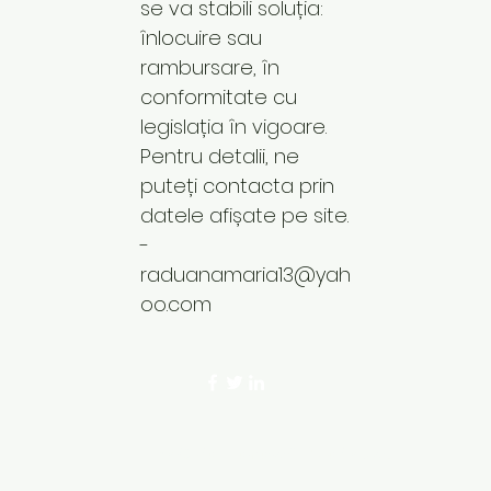
se va stabili soluția:
înlocuire sau
rambursare, în
conformitate cu
legislația în vigoare.
Pentru detalii, ne
puteți contacta prin
datele afișate pe site.
-
raduanamaria13@yah
oo.com
©2023 by Codul Frumusetii. Proudly crea