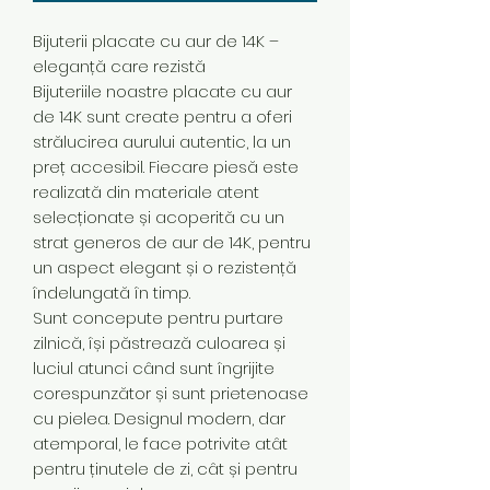
Bijuterii placate cu aur de 14K –
eleganță care rezistă
Bijuteriile noastre placate cu aur
de 14K sunt create pentru a oferi
strălucirea aurului autentic, la un
preț accesibil. Fiecare piesă este
realizată din materiale atent
selecționate și acoperită cu un
strat generos de aur de 14K, pentru
un aspect elegant și o rezistență
îndelungată în timp.
Sunt concepute pentru purtare
zilnică, își păstrează culoarea și
luciul atunci când sunt îngrijite
corespunzător și sunt prietenoase
cu pielea. Designul modern, dar
atemporal, le face potrivite atât
pentru ținutele de zi, cât și pentru