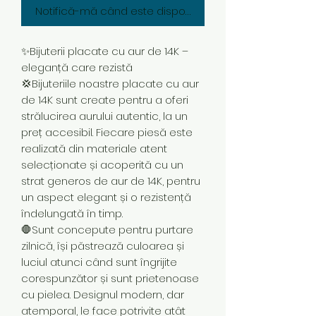
Notifică-mă când este disponibil
✨Bijuterii placate cu aur de 14K –
eleganță care rezistă
💢Bijuteriile noastre placate cu aur
de 14K sunt create pentru a oferi
strălucirea aurului autentic, la un
preț accesibil. Fiecare piesă este
realizată din materiale atent
selecționate și acoperită cu un
strat generos de aur de 14K, pentru
un aspect elegant și o rezistență
îndelungată în timp.
🛑Sunt concepute pentru purtare
zilnică, își păstrează culoarea și
luciul atunci când sunt îngrijite
corespunzător și sunt prietenoase
cu pielea. Designul modern, dar
atemporal, le face potrivite atât