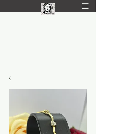
LIVRARE RAPIDA LA TINE ACASĂ