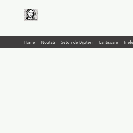
LIVRARE RAPIDA LA
TINE ACASĂ
Home
Noutati
Seturi de Bijuterii
Lantisoare
Inel