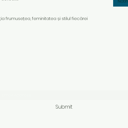
Noti
ia frumusețea, feminitatea și stilul fiecărei
Subscribe Form
Submit