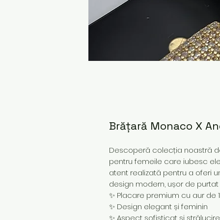
Brățară Monaco X Ang
Descoperă colecția noastră de 
pentru femeile care iubesc ele
atent realizată pentru a oferi u
design modern, ușor de purtat z
✨ Placare premium cu aur de 
✨ Design elegant și feminin
✨ Aspect sofisticat și strălucir