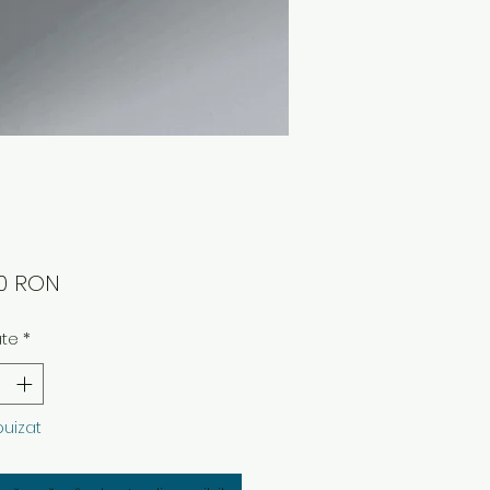
Preț
00 RON
ate
*
puizat