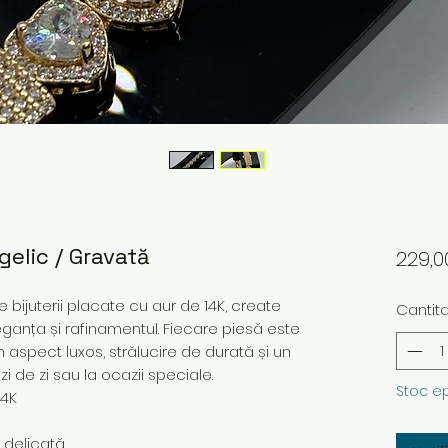
elic / Gravată
229,
bijuterii placate cu aur de 14K, create
Cantit
ganța și rafinamentul. Fiecare piesă este
n aspect luxos, strălucire de durată și un
i de zi sau la ocazii speciale.
Stoc e
14K
e delicată