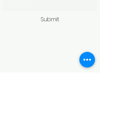
Submit
Politică de retur
Produsele achiziționate online pot fi
returnate în termen de 14 zile
calendaristice de la primire,
conform legislației în vigoare.
Pentru acceptarea returului,
produsele trebuie să fie în aceeași
stare în care au fost livrate, fără
urme de purtare, deteriorare sau
modificări, și în ambalajul original.
În cazul bijuteriilor, returul poate fi