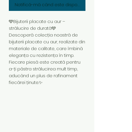
Notifică-mă când este disponibil
🩵Bijuterii placate cu aur –
strălucire de durată🩵
Descoperă colecția noastră de
bijuterii placate cu aur, realizate din
materiale de calitate, care îmbină
eleganța cu rezistența în timp.
Fiecare piesă este creată pentru
a-ți păstra strălucirea mult timp,
aducând un plus de rafinament
fiecărei ținute.✨
Subscribe Form