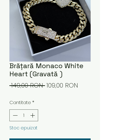
Brățară Monaco White
Heart (Gravată )
Preț
Preț
 149,00 RON 
109,00 RON
normal
redus
Cantitate
*
Stoc epuizat