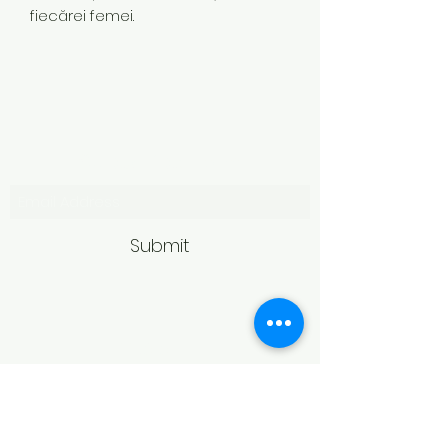
fiecărei femei.
Subscribe Form
Submit
Politică de retur
Produsele achiziționate online pot fi
returnate în termen de 14 zile
calendaristice de la primire,