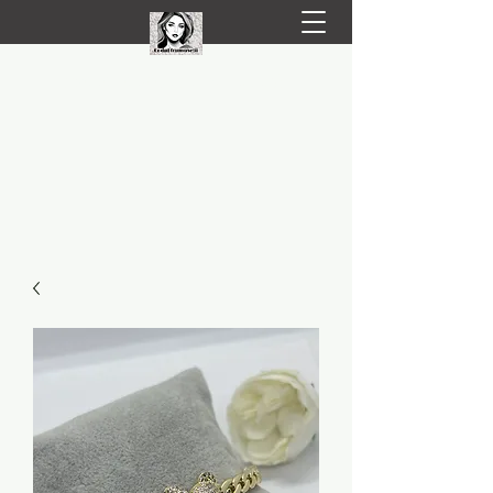
LIVRARE RAPIDA LA TINE ACASĂ