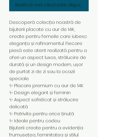
Notifică-mă când este disponibil
Descoperă colecția noastră de
bijuterii placate cu aur de 14K,
create pentru femeile care iubesc
eleganța și rafinamentul. Fiecare
piesă este atent realizată pentru a
oferi un aspect luxos, strălucire de
durată și un design modern, ușor
de purtat zi de zi sau la ocazii
speciale.
✨ Placare premium cu aur de 14K
✨ Design elegant și feminin
✨ Aspect sofisticat și strălucire
delicată
✨ Potrivite pentru orice ținută
✨ Ideale pentru cadou
Bijuterii create pentru a evidenția
frumusețea, feminitatea și stilul