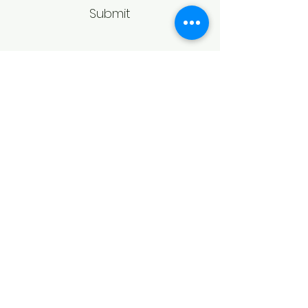
Submit
Politică de retur
Produsele achiziționate online pot fi
returnate în termen de 14 zile
calendaristice de la primire,
conform legislației în vigoare.
Pentru acceptarea returului,
produsele trebuie să fie în aceeași
stare în care au fost livrate, fără
urme de purtare, deteriorare sau
modificări, și în ambalajul original.
În cazul bijuteriilor, returul poate fi
refuzat dacă produsul prezintă
semne de utilizare sau nu mai