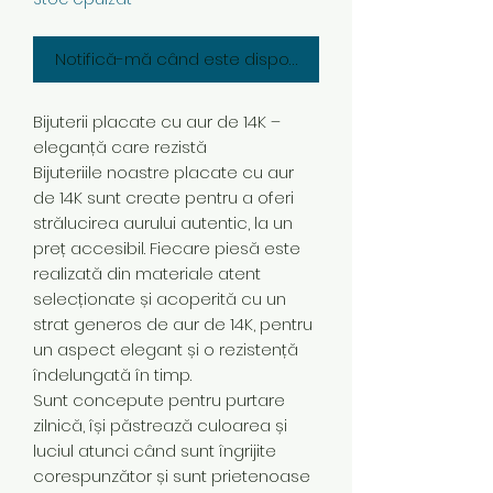
Notifică-mă când este disponibil
Bijuterii placate cu aur de 14K –
eleganță care rezistă
Bijuteriile noastre placate cu aur
de 14K sunt create pentru a oferi
strălucirea aurului autentic, la un
preț accesibil. Fiecare piesă este
realizată din materiale atent
selecționate și acoperită cu un
strat generos de aur de 14K, pentru
un aspect elegant și o rezistență
îndelungată în timp.
Sunt concepute pentru purtare
zilnică, își păstrează culoarea și
luciul atunci când sunt îngrijite
corespunzător și sunt prietenoase