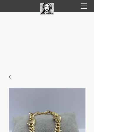
LIVRARE RAPIDA LA TINE ACASĂ