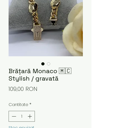
Brățară Monaco 🇲🇨
Stylish / gravată
Preț
109,00 RON
Cantitate
*
Stoc epuizat