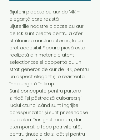
Bijuterii placate cu aur de 14K –
eleganță care rezistă
Bijuteriile noastre placate cu aur
de 14K sunt create pentru a oferi
strălucirea aurului autentic, la un
preț accesibil. Fiecare piesă este
realizată din materiale atent
selecționate și acoperită cu un
strat generos de aur de 14K, pentru
un aspect elegant și o rezistență
îndelungată în timp.
Sunt concepute pentru purtare
zilnică, își păstrează culoarea și
luciul atunci când sunt îngrijite
corespunzător și sunt prietenoase
cu pielea. Designul modern, dar
atemporal, le face potrivite atât
pentru ținutele de zi, cât și pentru