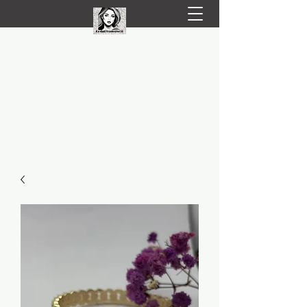
LIVRARE RAPIDA LA TINE ACASĂ