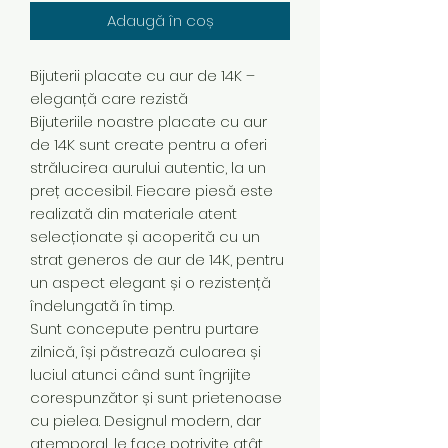
Adaugă în coș
Bijuterii placate cu aur de 14K –
eleganță care rezistă
Bijuteriile noastre placate cu aur
de 14K sunt create pentru a oferi
strălucirea aurului autentic, la un
preț accesibil. Fiecare piesă este
realizată din materiale atent
selecționate și acoperită cu un
strat generos de aur de 14K, pentru
un aspect elegant și o rezistență
îndelungată în timp.
Sunt concepute pentru purtare
zilnică, își păstrează culoarea și
luciul atunci când sunt îngrijite
corespunzător și sunt prietenoase
cu pielea. Designul modern, dar
atemporal, le face potrivite atât