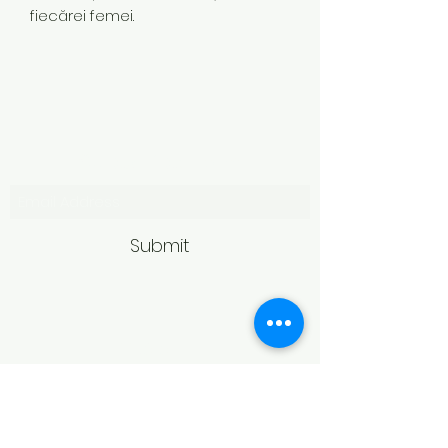
fiecărei femei.
Subscribe Form
Submit
Politică de retur
Produsele achiziționate online pot fi
returnate în termen de 14 zile
calendaristice de la primire,