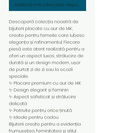
Notifică-mă când este disponibil
Descoperă colecția noastră de
bijuterii placate cu aur de 14K,
create pentru femeile care iubesc
eleganța și rafinamentul. Fiecare
piesă este atent realizată pentru a
oferi un aspect luxos, strălucire de
durată și un design modern, ușor
de purtat zi de zi sau la ocazii
speciale.
✨ Placare premium cu aur de 14K
✨ Design elegant și feminin
✨ Aspect sofisticat și strălucire
delicată
✨ Potrivite pentru orice ținută
✨ Ideale pentru cadou
Bijuterii create pentru a evidenția
frumusețea, feminitatea și stilul