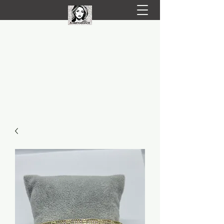
LIVRARE RAPIDA LA TINE ACASĂ