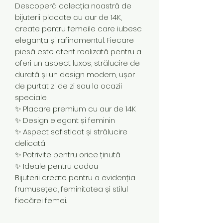
Descoperă colecția noastră de
bijuterii placate cu aur de 14K,
create pentru femeile care iubesc
eleganța și rafinamentul. Fiecare
piesă este atent realizată pentru a
oferi un aspect luxos, strălucire de
durată și un design modern, ușor
de purtat zi de zi sau la ocazii
speciale.
✨ Placare premium cu aur de 14K
✨ Design elegant și feminin
✨ Aspect sofisticat și strălucire
delicată
✨ Potrivite pentru orice ținută
✨ Ideale pentru cadou
Bijuterii create pentru a evidenția
frumusețea, feminitatea și stilul
fiecărei femei.