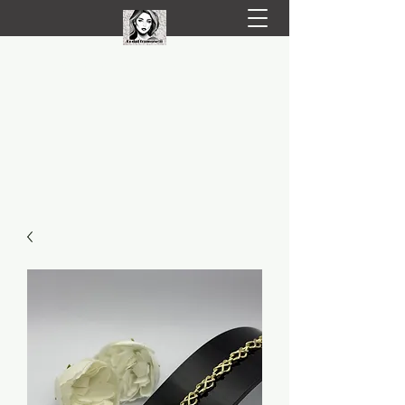
LIVRARE RAPIDA LA TINE ACASĂ