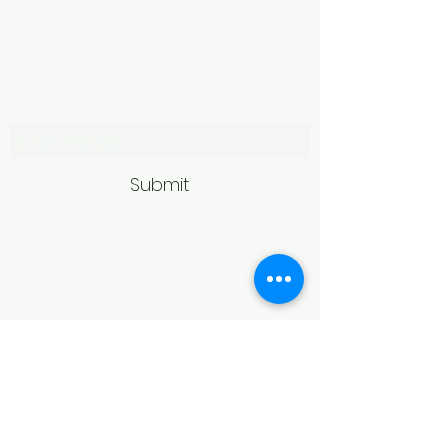
Subscribe Form
Submit
Politică de retur
Produsele achiziționate online pot fi
returnate în termen de 14 zile
calendaristice de la primire,
conform legislației în vigoare.
Pentru acceptarea returului,
produsele trebuie să fie în aceeași