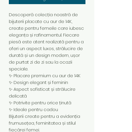
Descoperă colecția noastră de
bijuterii placate cu aur de 14K,
create pentru femeile care iubesc
eleganța și rafinamentul. Fiecare
piesă este atent realizată pentru a
oferi un aspect luxos, strălucire de
durată și un design modern, ușor
de purtat zi de zi sau la ocazii
speciale.
✨ Placare premium cu aur de 14K
✨ Design elegant și feminin
✨ Aspect sofisticat și strălucire
delicată
✨ Potrivite pentru orice ținută
✨ Ideale pentru cadou
Bijuterii create pentru a evidenția
frumusețea, feminitatea și stilul
fiecărei femei.