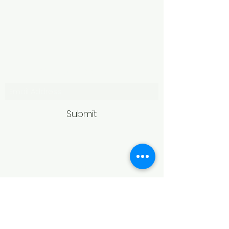
Subscribe Form
Submit
Politică de retur
Produsele achiziționate online pot fi
returnate în termen de 14 zile
calendaristice de la primire,
conform legislației în vigoare.