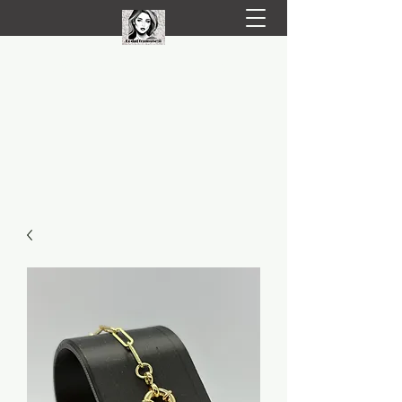
LIVRARE RAPIDA LA TINE ACASĂ