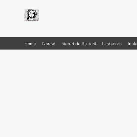
LIVRARE RAPIDA LA
TINE ACASĂ
Home
Noutati
Seturi de Bijuterii
Lantisoare
Inel