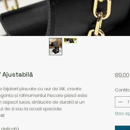
/ Ajustabilă
89,0
bijuterii placate cu aur de 14K, create
Cantit
ganța și rafinamentul. Fiecare piesă este
n aspect luxos, strălucire de durată și un
i de zi sau la ocazii speciale.
Stoc e
14K
e delicată