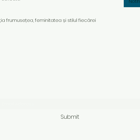
Noti
ia frumusețea, feminitatea și stilul fiecărei
Subscribe Form
Submit