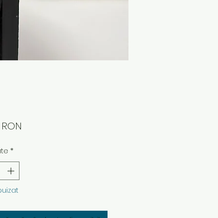
Preț
0 RON
ate
*
puizat