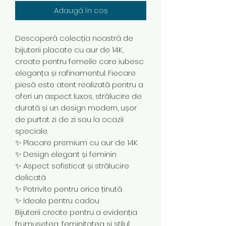
Adaugă în coș
Descoperă colecția noastră de
bijuterii placate cu aur de 14K,
create pentru femeile care iubesc
eleganța și rafinamentul. Fiecare
piesă este atent realizată pentru a
oferi un aspect luxos, strălucire de
durată și un design modern, ușor
de purtat zi de zi sau la ocazii
speciale.
✨ Placare premium cu aur de 14K
✨ Design elegant și feminin
✨ Aspect sofisticat și strălucire
delicată
✨ Potrivite pentru orice ținută
✨ Ideale pentru cadou
Bijuterii create pentru a evidenția
frumusețea, feminitatea și stilul