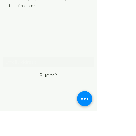
fiecărei femei.
Subscribe Form
Submit
Politică de retur
Produsele achiziționate online pot fi
returnate în termen de 14 zile
calendaristice de la primire,