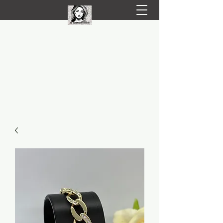
LIVRARE RAPIDA LA TINE ACASĂ