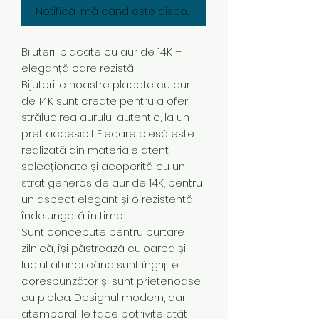
Notifică-mă când este disponibil
Bijuterii placate cu aur de 14K –
eleganță care rezistă
Bijuteriile noastre placate cu aur
de 14K sunt create pentru a oferi
strălucirea aurului autentic, la un
preț accesibil. Fiecare piesă este
realizată din materiale atent
selecționate și acoperită cu un
strat generos de aur de 14K, pentru
un aspect elegant și o rezistență
îndelungată în timp.
Sunt concepute pentru purtare
zilnică, își păstrează culoarea și
luciul atunci când sunt îngrijite
corespunzător și sunt prietenoase
cu pielea. Designul modern, dar
atemporal, le face potrivite atât