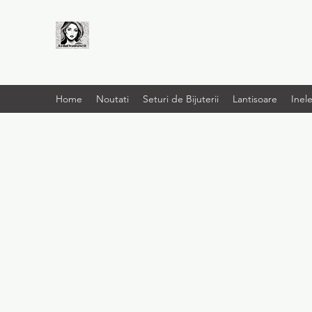
LIVRARE RAPIDA LA
TINE ACASĂ
Home
Noutati
Seturi de Bijuterii
Lantisoare
Inel