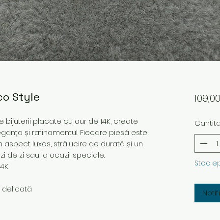
o Style
109,0
bijuterii placate cu aur de 14K, create
Cantit
ganța și rafinamentul. Fiecare piesă este
n aspect luxos, strălucire de durată și un
i de zi sau la ocazii speciale.
Stoc e
14K
e delicată
Noti