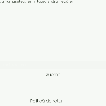
ia frumusețea, feminitatea și stilul fiecărei
Subscribe Form
Submit
Politică de retur