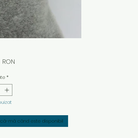
Preț
0 RON
ate
*
puizat
fică-mă când este disponibil