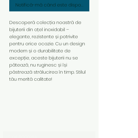
Notifică-mă când este disponibil
Descoperă colecția noastră de
bijuterii din oțel inoxidabil –
elegante, rezistente și potrivite
pentru orice ocazie. Cu un design
modern și o durabilitate de
excepție, aceste bijuterii nu se
pătează, nu ruginesc și își
păstrează strălucirea în timp. Stilul
tău merită calitate!
Subscribe Form