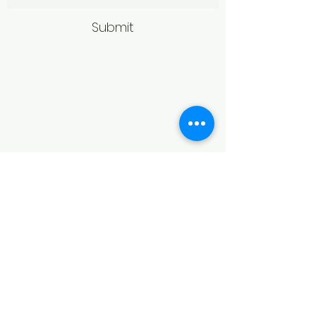
Submit
Politică de retur
Produsele achiziționate online pot fi
returnate în termen de 14 zile
calendaristice de la primire,
conform legislației în vigoare.
Pentru acceptarea returului,
produsele trebuie să fie în aceeași
stare în care au fost livrate, fără
urme de purtare, deteriorare sau
modificări, și în ambalajul original.
În cazul bijuteriilor, returul poate fi
refuzat dacă produsul prezintă