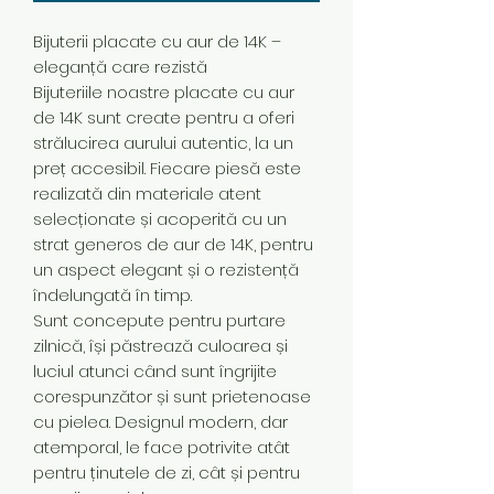
Bijuterii placate cu aur de 14K –
eleganță care rezistă
Bijuteriile noastre placate cu aur
de 14K sunt create pentru a oferi
strălucirea aurului autentic, la un
preț accesibil. Fiecare piesă este
realizată din materiale atent
selecționate și acoperită cu un
strat generos de aur de 14K, pentru
un aspect elegant și o rezistență
îndelungată în timp.
Sunt concepute pentru purtare
zilnică, își păstrează culoarea și
luciul atunci când sunt îngrijite
corespunzător și sunt prietenoase
cu pielea. Designul modern, dar
atemporal, le face potrivite atât
pentru ținutele de zi, cât și pentru