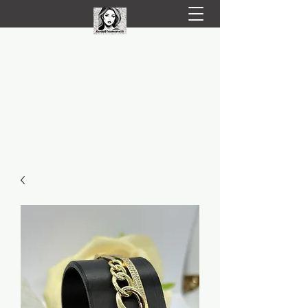
LIVRARE RAPIDA LA TINE ACASĂ