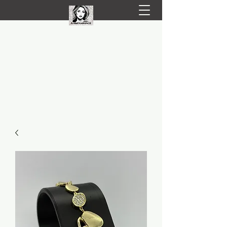
LIVRARE RAPIDA LA TINE ACASĂ