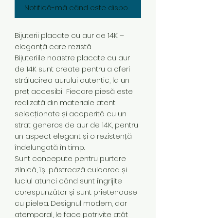
Notifică-mă când este disponibil
Bijuterii placate cu aur de 14K –
eleganță care rezistă
Bijuteriile noastre placate cu aur
de 14K sunt create pentru a oferi
strălucirea aurului autentic, la un
preț accesibil. Fiecare piesă este
realizată din materiale atent
selecționate și acoperită cu un
strat generos de aur de 14K, pentru
un aspect elegant și o rezistență
îndelungată în timp.
Sunt concepute pentru purtare
zilnică, își păstrează culoarea și
luciul atunci când sunt îngrijite
corespunzător și sunt prietenoase
cu pielea. Designul modern, dar
atemporal, le face potrivite atât