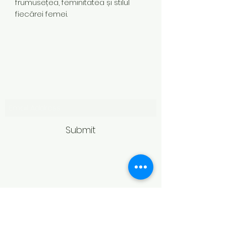
frumusețea, feminitatea și stilul
fiecărei femei.
Subscribe Form
Submit
Politică de retur
Produsele achiziționate online pot fi
returnate în termen de 14 zile
calendaristice de la primire,