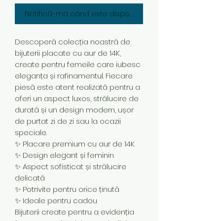
Notifică-mă când este disponibil
Descoperă colecția noastră de
bijuterii placate cu aur de 14K,
create pentru femeile care iubesc
eleganța și rafinamentul. Fiecare
piesă este atent realizată pentru a
oferi un aspect luxos, strălucire de
durată și un design modern, ușor
de purtat zi de zi sau la ocazii
speciale.
✨ Placare premium cu aur de 14K
✨ Design elegant și feminin
✨ Aspect sofisticat și strălucire
delicată
✨ Potrivite pentru orice ținută
✨ Ideale pentru cadou
Bijuterii create pentru a evidenția